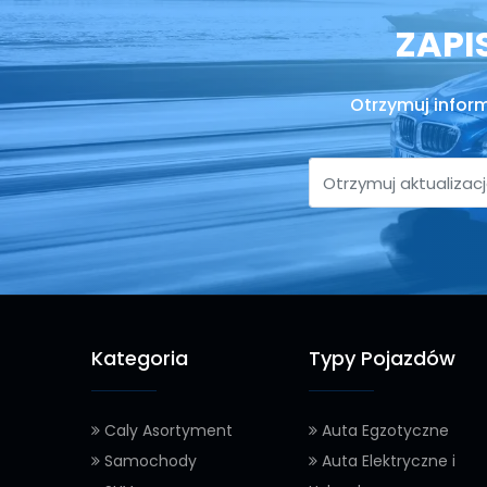
ZAPI
Otrzymuj infor
Kategoria
Typy Pojazdów
Caly Asortyment
Auta Egzotyczne
Samochody
Auta Elektryczne i