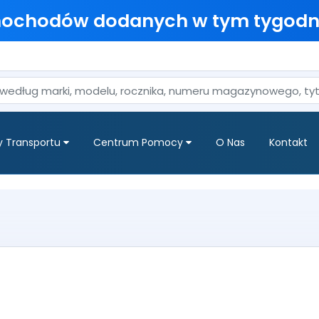
mochodów dodanych w tym tygodn
y Transportu
Centrum Pomocy
O Nas
Kontakt