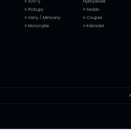
SUV-y
Hybrydowe
Pickupy
Sedan
Vany / Minivany
Coupes
Motocykle
Kabriolet