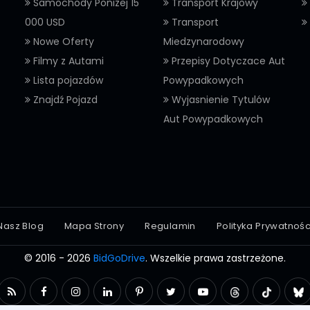
Samochody Ponizej 15
Transport Krajowy
000 USD
Transport
Nowe Oferty
Miedzynarodowy
Filmy z Autami
Przepisy Dotyczace Aut
Lista pojazdów
Powypadkowych
Znajdź Pojazd
Wyjasnienie Tytulów
Aut Powypadkowych
Nasz Blog
Mapa Strony
Regulamin
Polityka Prywatnośc
© 2016 - 2026
BidGoDrive
. Wszelkie prawa zastrzeżone.