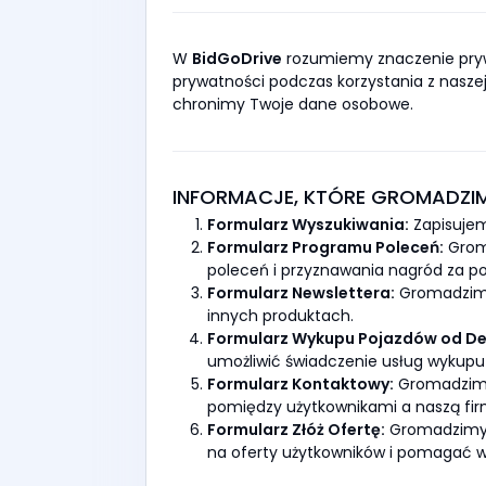
W
BidGoDrive
rozumiemy znaczenie pryw
prywatności podczas korzystania z naszej 
chronimy Twoje dane osobowe.
INFORMACJE, KTÓRE GROMADZI
Formularz Wyszukiwania:
Zapisujem
Formularz Programu Poleceń:
Groma
poleceń i przyznawania nagród za po
Formularz Newslettera:
Gromadzimy 
innych produktach.
Formularz Wykupu Pojazdów od De
umożliwić świadczenie usług wykupu 
Formularz Kontaktowy:
Gromadzimy 
pomiędzy użytkownikami a naszą fir
Formularz Złóż Ofertę:
Gromadzimy i
na oferty użytkowników i pomagać w 