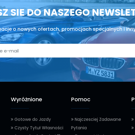
SZ SIE DO NASZEGO NEWSLE
macje o nowych ofertach, promocjach specjalnych i inn
Wyróżnione
Pomoc
P
Gotowe do Jazdy
Najczesciej Zadawane
Czysty Tytuł Własności
Pytania