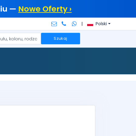
iu —
Nowe Oferty ›
|
Polski
Szukaj