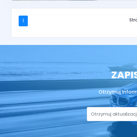
Stro
1
ZAPI
Otrzymuj infor