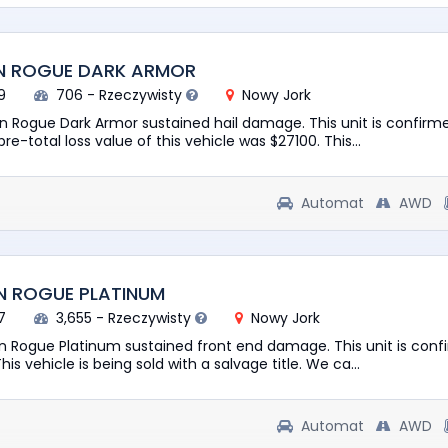
AN ROGUE DARK ARMOR
9
706 - Rzeczywisty
Nowy Jork
an Rogue Dark Armor sustained hail damage. This unit is confirm
re-total loss value of this vehicle was $27100. This...
Automat
AWD
N ROGUE PLATINUM
7
3,655 - Rzeczywisty
Nowy Jork
an Rogue Platinum sustained front end damage. This unit is conf
his vehicle is being sold with a salvage title. We ca...
Automat
AWD