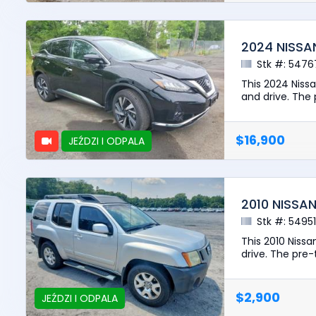
2024 NISSA
Stk #: 5476
This 2024 Niss
and drive. The p
$16,900
JEŹDZI I ODPALA
2010 NISSA
Stk #: 5495
This 2010 Nissa
drive. The pre-t
$2,900
JEŹDZI I ODPALA