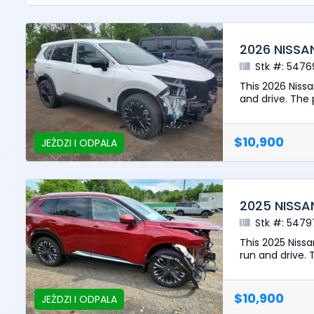
2026 NISS
Stk #: 5476
This 2026 Niss
and drive. The p
$10,900
JEŹDZI I ODPALA
2025 NISSA
Stk #: 5479
This 2025 Niss
run and drive. T
$10,900
JEŹDZI I ODPALA