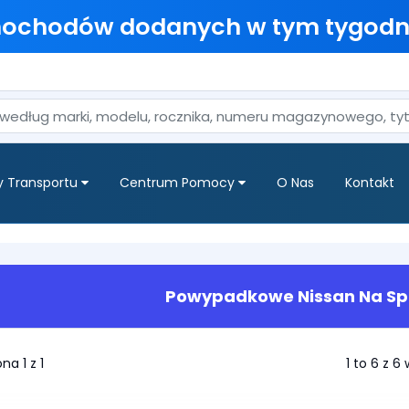
mochodów dodanych w tym tygodn
y Transportu
Centrum Pomocy
O Nas
Kontakt
Powypadkowe Nissan Na Sp
na 1 z 1
1 to 6 z 6