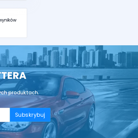
 wyników
TTERA
ych produktach.
Subskrybuj