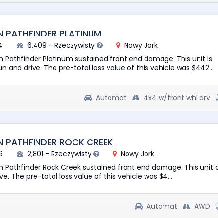
N PATHFINDER PLATINUM
4
6,409 - Rzeczywisty
Nowy Jork
n Pathfinder Platinum sustained front end damage. This unit is
n and drive. The pre-total loss value of this vehicle was $442...
Automat
4x4 w/front whl drv
N PATHFINDER ROCK CREEK
6
2,801 - Rzeczywisty
Nowy Jork
an Pathfinder Rock Creek sustained front end damage. This unit 
rive. The pre-total loss value of this vehicle was $4...
Automat
AWD