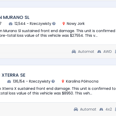
N MURANO SL
7
12,544 - Rzeczywisty
Nowy Jork
an Murano Sl sustained front end damage. This unit is confirmed
re-total loss value of this vehicle was $27554. This v...
Automat
AWD
N XTERRA SE
1
136,154 - Rzeczywisty
Karolina Północna
n Xterra X sustained front end damage. This unit is confirmed t
otal loss value of this vehicle was $8950. This veh...
Automat
4x2