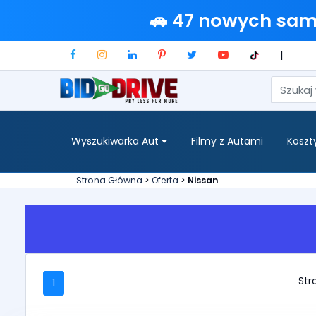
🚗 47 nowych sa
|
Wyszukiwarka Aut
Filmy z Autami
Koszt
Strona Główna
>
Oferta
>
Nissan
Stro
1