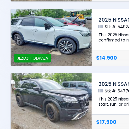
2025 NISSA
Stk #: 5492
This 2025 Nissa
confirmed to ru
$14,900
JEŹDZI I ODPALA
2025 NISSA
Stk #: 5477
This 2025 Niss
start, run, or d
$17,900