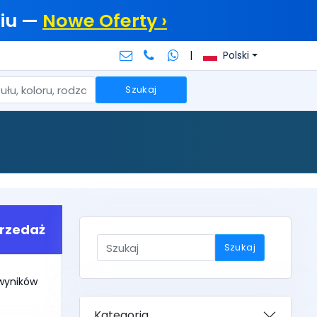
iu —
Nowe Oferty ›
|
Polski
Szukaj
rzedaż
Szukaj
 wyników
Kategoria