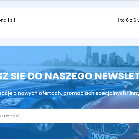
na 1 z 1
1 to 6 z 6
SZ SIE DO NASZEGO NEWSLE
macje o nowych ofertach, promocjach specjalnych i inn