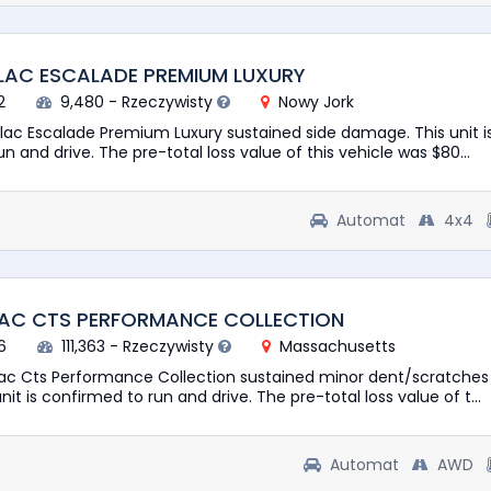
LAC ESCALADE PREMIUM LUXURY
2
9,480 - Rzeczywisty
Nowy Jork
llac Escalade Premium Luxury sustained side damage. This unit i
n and drive. The pre-total loss value of this vehicle was $80...
Automat
4x4
LAC CTS PERFORMANCE COLLECTION
6
111,363 - Rzeczywisty
Massachusetts
llac Cts Performance Collection sustained minor dent/scratches
it is confirmed to run and drive. The pre-total loss value of t...
Automat
AWD