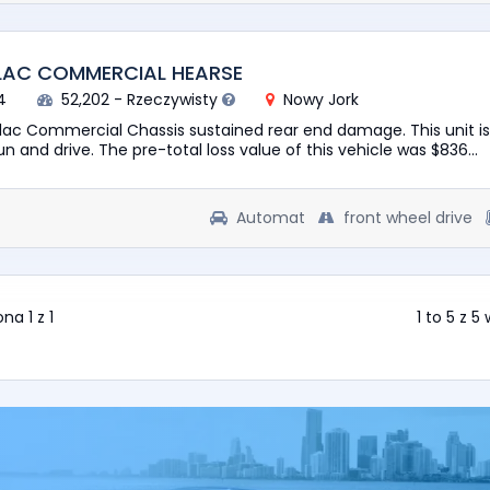
LAC COMMERCIAL HEARSE
4
52,202 - Rzeczywisty
Nowy Jork
llac Commercial Chassis sustained rear end damage. This unit i
n and drive. The pre-total loss value of this vehicle was $836...
Automat
front wheel drive
na 1 z 1
1 to 5 z 5