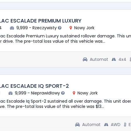
LAC ESCALADE PREMIUM LUXURY
4
9,999 - Rzeczywisty
Nowy Jork
llac Escalade Premium Luxury sustained rollover damage. This un
or drive. The pre-total loss value of this vehicle was...
Automat
4x4
LAC ESCALADE IQ SPORT-2
1
9,999 - Nieprawidłowy
Nowy Jork
lac Escalade Iq Sport-2 sustained all over damage. This unit doe
rive. The pre-total loss value of this vehicle was $13...
Automat
AWD
E