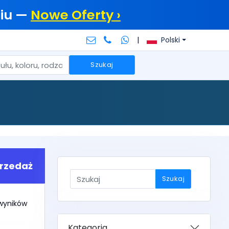
iu —
Nowe Oferty ›
|
Polski
Szukaj
rzedaż
Szukaj
 wyników
Kategoria