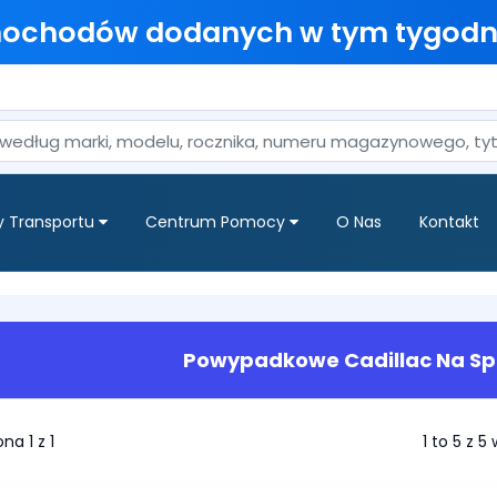
mochodów dodanych w tym tygodn
y Transportu
Centrum Pomocy
O Nas
Kontakt
Powypadkowe Cadillac Na Sp
na 1 z 1
1 to 5 z 5