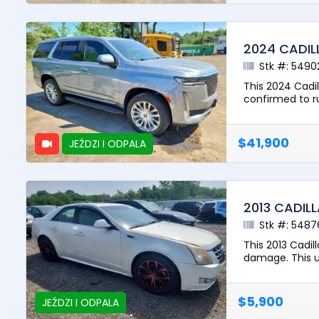
2024 CADIL
Stk #: 5490
This 2024 Cadi
confirmed to ru
$41,900
JEŹDZI I ODPALA
2013 CADIL
Stk #: 5487
This 2013 Cadi
damage. This un
$5,900
JEŹDZI I ODPALA