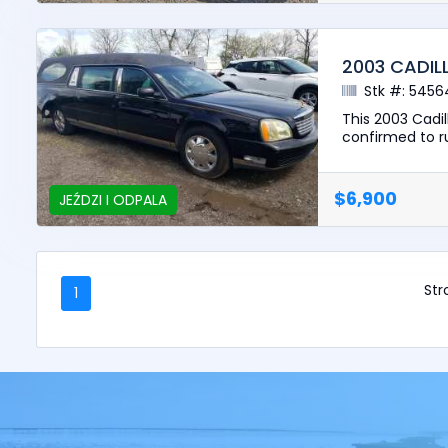
2003 CADIL
Stk #: 5456
This 2003 Cadi
confirmed to ru
$6,900
JEŹDZI I ODPALA
Stro
1