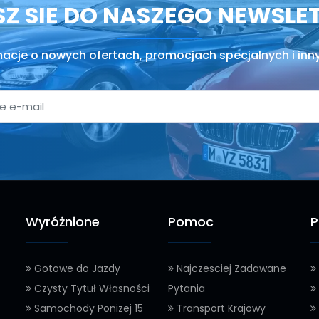
SZ SIE DO NASZEGO NEWSLE
macje o nowych ofertach, promocjach specjalnych i inn
Wyróżnione
Pomoc
P
Gotowe do Jazdy
Najczesciej Zadawane
Czysty Tytuł Własności
Pytania
Samochody Ponizej 15
Transport Krajowy