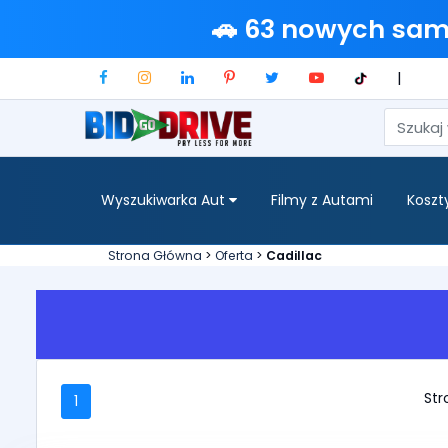
🚗 63 nowych sa
|
Wyszukiwarka Aut
Filmy z Autami
Koszt
Strona Główna
>
Oferta
>
Cadillac
Stro
1