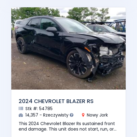
2024 CHEVROLET BLAZER RS
Stk #: 54785
14,357 - Rzeczywisty
Nowy Jork
This 2024 Chevrolet Blazer Rs sustained front
end damage. This unit does not start, run, or
drive. The pre-total loss value of this vehicle