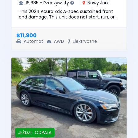
16,685 - Rzeczywisty
Nowy Jork
This 2024 Acura Zdx A-spec sustained front
end damage. This unit does not start, run, or
drive. The pre-total loss value of this vehicle
was $32862. This v...
$11,900
Automat
AWD
Elektryczne
JEŹDZI I ODPALA