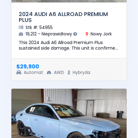
2024 AUDI A6 ALLROAD PREMIUM
PLUS
Stk #: 54955
19,212 - Nieprawidłowy
Nowy Jork
This 2024 Audi A6 Allroad Premium Plus
sustained side damage. This unit is confirmed
to run and drive. The pre-total loss value of
this vehicle was $54599....
$29,900
Automat
AWD
Hybryda