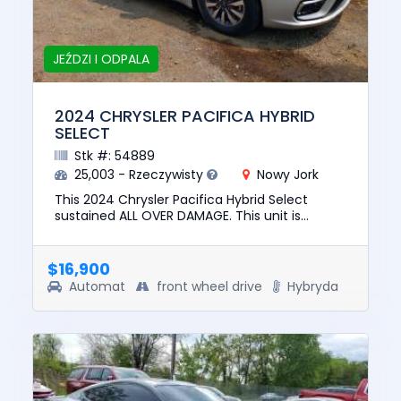
JEŹDZI I ODPALA
2024 CHRYSLER PACIFICA HYBRID
SELECT
Stk #: 54889
25,003 - Rzeczywisty
Nowy Jork
This 2024 Chrysler Pacifica Hybrid Select
sustained ALL OVER DAMAGE. This unit is
confirmed to run and drive. The pre-total loss
value of this vehicle was ...
$16,900
Automat
front wheel drive
Hybryda