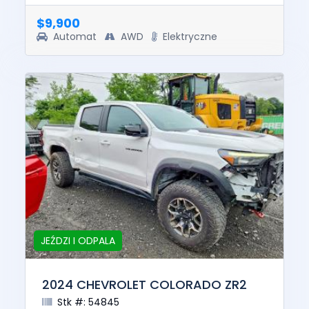
was $39326. Thi...
$9,900
Automat
AWD
Elektryczne
JEŹDZI I ODPALA
2024 CHEVROLET COLORADO ZR2
Stk #: 54845