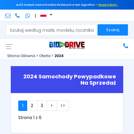
🚗 63 nowych samochodów dodanych w tym tygodniu —
Nowe Oferty ›
|
Szukaj
Strona Główna
>
Oferta
>
2024
2024 Samochody Powypadkowe
Na Sprzedaż
1
2
3
>
>>
Strona 1 z 6