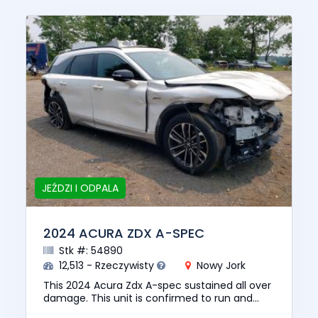
JEŹDZI I ODPALA
2024 ACURA ZDX A-SPEC
Stk #: 54890
12,513 - Rzeczywisty
Nowy Jork
This 2024 Acura Zdx A-spec sustained all over
damage. This unit is confirmed to run and
drive. The pre-total loss value of this vehicle