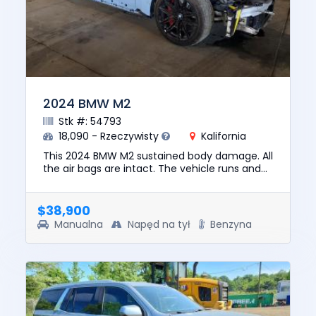
2024 BMW M2
Stk #: 54793
18,090 - Rzeczywisty
Kalifornia
This 2024 BMW M2 sustained body damage. All
the air bags are intact. The vehicle runs and
lot drives. We are selling this vehicle with a
salvage title. No ...
$38,900
Manualna
Napęd na tył
Benzyna