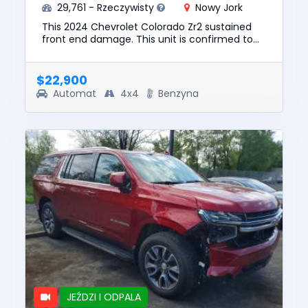
29,761 - Rzeczywisty
Nowy Jork
This 2024 Chevrolet Colorado Zr2 sustained
front end damage. This unit is confirmed to
run and drive. The pre-total loss value of this
vehicle was $39396. ...
$22,900
Automat
4x4
Benzyna
JEŹDZI I ODPALA