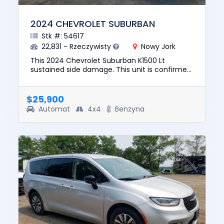
2024 CHEVROLET SUBURBAN
Stk #: 54617
22,831 - Rzeczywisty
Nowy Jork
This 2024 Chevrolet Suburban K1500 Lt
sustained side damage. This unit is confirmed
to run and drive. The pre-total loss value of
this vehicle was $75900. ...
$25,900
Automat
4x4
Benzyna