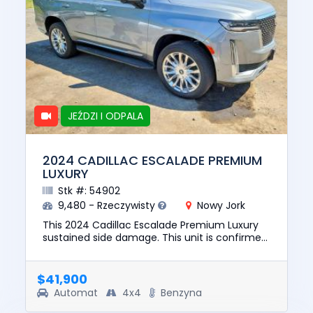
JEŹDZI I ODPALA
2024 CADILLAC ESCALADE PREMIUM
LUXURY
Stk #: 54902
9,480 - Rzeczywisty
Nowy Jork
This 2024 Cadillac Escalade Premium Luxury
sustained side damage. This unit is confirmed
to run and drive. The pre-total loss value of
this vehicle was $80...
$41,900
Automat
4x4
Benzyna