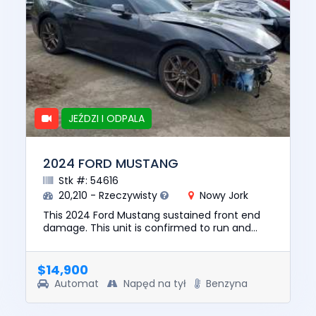
JEŹDZI I ODPALA
2024 FORD MUSTANG
Stk #: 54616
20,210 - Rzeczywisty
Nowy Jork
This 2024 Ford Mustang sustained front end
damage. This unit is confirmed to run and
drive. The pre-total loss value of this vehicle
was $28988. This vehic...
$14,900
Automat
Napęd na tył
Benzyna