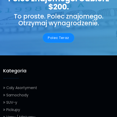
$200.
To proste. Polec znajomego.
Otrzymaj wynagrodzenie.
Polec Teraz
Kategoria
Caly Asortyment
Samochody
SUV-y
Pickupy