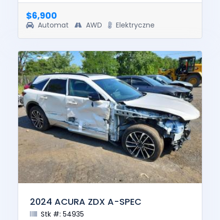
was $43006. This ve...
$6,900
Automat
AWD
Elektryczne
2024 ACURA ZDX A-SPEC
Stk #: 54935