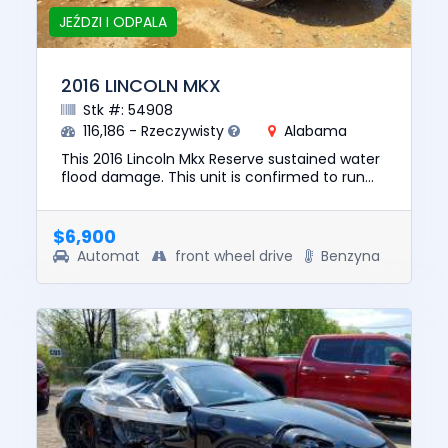
JEŹDZI I ODPALA
2016 LINCOLN MKX
Stk #: 54908
116,186 - Rzeczywisty
Alabama
This 2016 Lincoln Mkx Reserve sustained water
flood damage. This unit is confirmed to run
and drive. The pre-total loss value of this
vehicle was $13203. T...
$6,900
Automat
front wheel drive
Benzyna