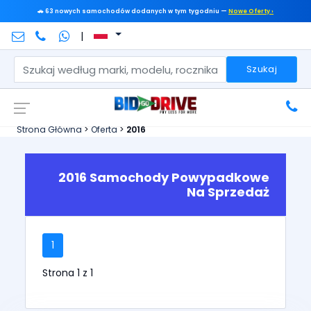
🚗 63 nowych samochodów dodanych w tym tygodniu —
Nowe Oferty ›
|
Szukaj
Strona Główna
>
Oferta
>
2016
2016 Samochody Powypadkowe
Na Sprzedaż
1
Strona 1 z 1