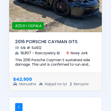
JEŹDZI I ODPALA
2016 PORSCHE CAYMAN GTS
Stk #: 54612
18,807 - Rzeczywisty
Nowy Jork
This 2016 Porsche Cayman S sustained side
damage. This unit is confirmed to run and
drive. The pre-total loss value of this vehicle
was $87735. This vehicl...
$42,900
Manualna
Napęd na tył
Benzyna
1