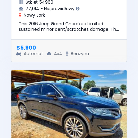
Stk #: 54960
77,014 - Nieprawidłowy
Nowy Jork
This 2016 Jeep Grand Cherokee Limited
sustained minor dent/scratches damage. This
unit is confirmed to run and drive. The pre-
total loss value of this vehi...
$5,900
Automat
4x4
Benzyna