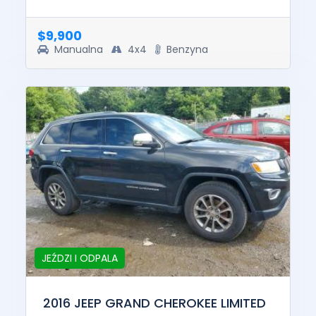
confirmed to run and drive. The pre-total loss
value of this vehicle was $...
$9,900
Manualna
4x4
Benzyna
JEŹDZI I ODPALA
2016 JEEP GRAND CHEROKEE LIMITED