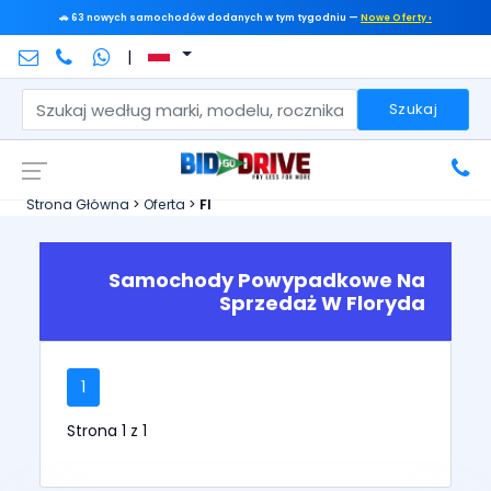
🚗 63 nowych samochodów dodanych w tym tygodniu —
Nowe Oferty ›
|
Szukaj
Strona Główna
>
Oferta
>
Fl
Samochody Powypadkowe Na
Sprzedaż W Floryda
1
Strona 1 z 1