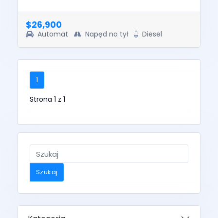
does not start, run, or drive. The pre-total loss
value of thi...
$26,900
Automat
Napęd na tył
Diesel
1
Strona 1 z 1
Szukaj