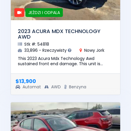
JEŹDZI I ODPALA
2023 ACURA MDX TECHNOLOGY
AWD
Stk #: 54818
33,896 - Rzeczywisty
Nowy Jork
This 2023 Acura Mdx Technology Awd
sustained front end damage. This unit is
confirmed to run and drive. The pre-total loss
value of this vehicle was $40851...
$13,900
Automat
AWD
Benzyna