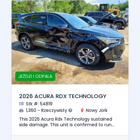
JEŹDZI I ODPALA
2026 ACURA RDX TECHNOLOGY
Stk #: 54819
1,360 - Rzeczywisty
Nowy Jork
This 2026 Acura Rdx Technology sustained
side damage. This unit is confirmed to run
and drive. The pre-total loss value of this
vehicle was $49193. This ve...