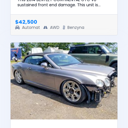
sustained front end damage. This unit is
confirmed to run and drive. The pre-total loss
value of this vehicle was $73,...
$42,500
Automat
AWD
Benzyna