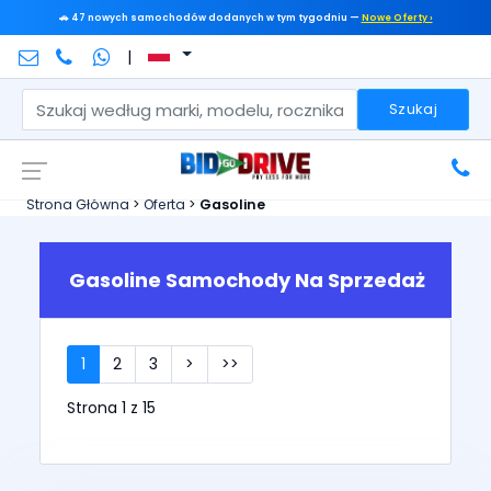
🚗 47 nowych samochodów dodanych w tym tygodniu —
Nowe Oferty ›
|
Szukaj
Strona Główna
>
Oferta
>
Gasoline
Gasoline Samochody Na Sprzedaż
1
2
3
>
>>
Strona 1 z 15