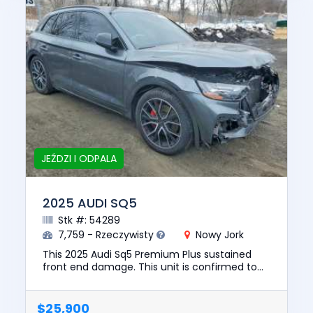
JEŹDZI I ODPALA
2025 AUDI SQ5
Stk #: 54289
7,759 - Rzeczywisty
Nowy Jork
This 2025 Audi Sq5 Premium Plus sustained
front end damage. This unit is confirmed to
run and drive. The pre-total loss value of this
vehicle was $64447. T...
$25,900