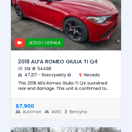
JEŹDZI I ODPALA
2018 ALFA ROMEO GIULIA TI Q4
Stk #: 54498
47,217 - Rzeczywisty
Nevada
This 2018 Alfa Romeo Giulia Ti Q4 sustained
rear end damage. This unit is confirmed to
run and drive. The pre-total loss value of this
vehicle was $19337. ...
$7,900
Automat
AWD
Benzyna