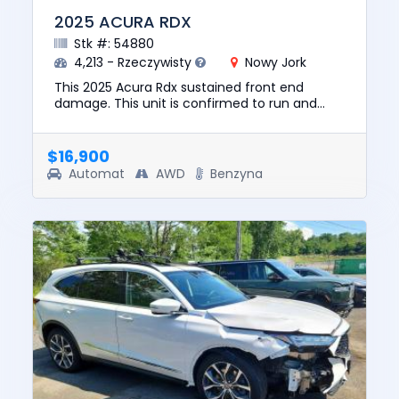
2025 ACURA RDX
Stk #: 54880
4,213 - Rzeczywisty
Nowy Jork
This 2025 Acura Rdx sustained front end
damage. This unit is confirmed to run and
drive. The pre-total loss value of this vehicle
was $37450. This vehicle ...
$16,900
Automat
AWD
Benzyna