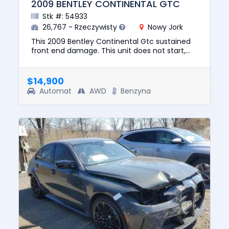
2009 BENTLEY CONTINENTAL GTC
Stk #: 54933
26,767 - Rzeczywisty
Nowy Jork
This 2009 Bentley Continental Gtc sustained
front end damage. This unit does not start,
run, or drive. The pre-total loss value of this
vehicle was $57190....
$14,900
Automat
AWD
Benzyna