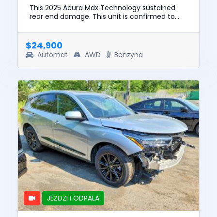
This 2025 Acura Mdx Technology sustained
rear end damage. This unit is confirmed to
run and drive. The pre-total loss value of this
vehicle was $50817. Thi...
$24,900
Automat
AWD
Benzyna
JEŹDZI I ODPALA