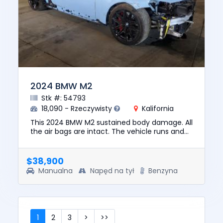
2024 BMW M2
Stk #: 54793
18,090 - Rzeczywisty
Kalifornia
This 2024 BMW M2 sustained body damage. All
the air bags are intact. The vehicle runs and
lot drives. We are selling this vehicle with a
salvage title. No ...
$38,900
Manualna
Napęd na tył
Benzyna
1
2
3
>
>>