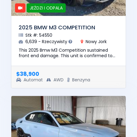
JEŹDZI I ODPALA
2025 BMW M3 COMPETITION
Stk #: 54550
6,639 - Rzeczywisty
Nowy Jork
This 2025 Bmw M3 Competition sustained
front end damage. This unit is confirmed to
run and drive. The pre-total loss value of this
vehicle was $92829. This...
$38,900
Automat
AWD
Benzyna