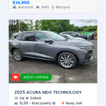
$14,900
Automat
AWD
Benzyna
JEŹDZI I ODPALA
2025 ACURA MDX TECHNOLOGY
Stk #: 54846
10,313 - Rzeczywisty
Nowy Jork