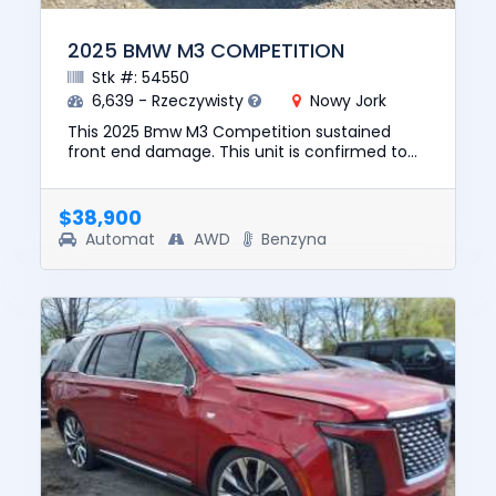
2025 BMW M3 COMPETITION
Stk #: 54550
6,639 - Rzeczywisty
Nowy Jork
This 2025 Bmw M3 Competition sustained
front end damage. This unit is confirmed to
run and drive. The pre-total loss value of this
vehicle was $92829. This...
$38,900
Automat
AWD
Benzyna