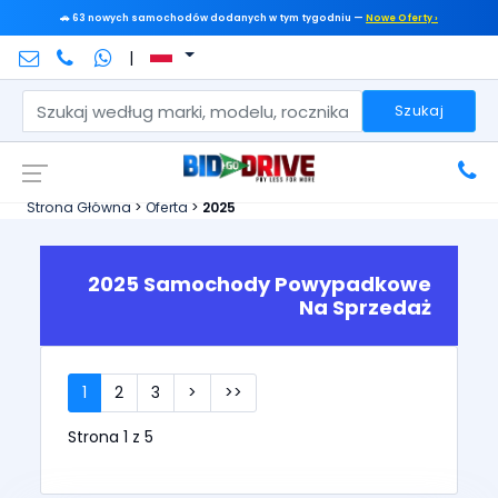
🚗 63 nowych samochodów dodanych w tym tygodniu —
Nowe Oferty ›
|
Szukaj
Strona Główna
>
Oferta
>
2025
2025 Samochody Powypadkowe
Na Sprzedaż
1
2
3
>
>>
Strona 1 z 5