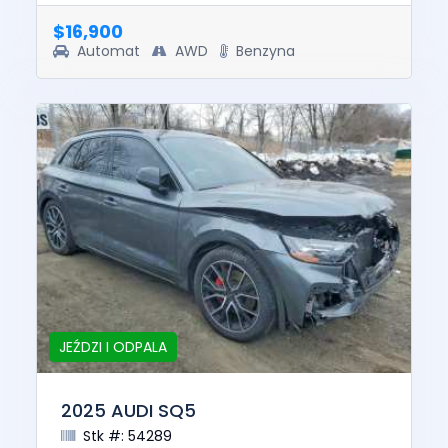
was $37450. This vehicle ...
$16,900
Automat
AWD
Benzyna
JEŹDZI I ODPALA
2025 AUDI SQ5
Stk #: 54289