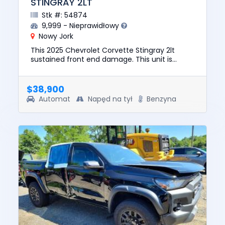
STINGRAY 2LT
Stk #: 54874
9,999 - Nieprawidłowy
Nowy Jork
This 2025 Chevrolet Corvette Stingray 2lt
sustained front end damage. This unit is
confirmed to run and drive. The pre-total loss
value of this vehicle was...
$38,900
Automat
Napęd na tył
Benzyna