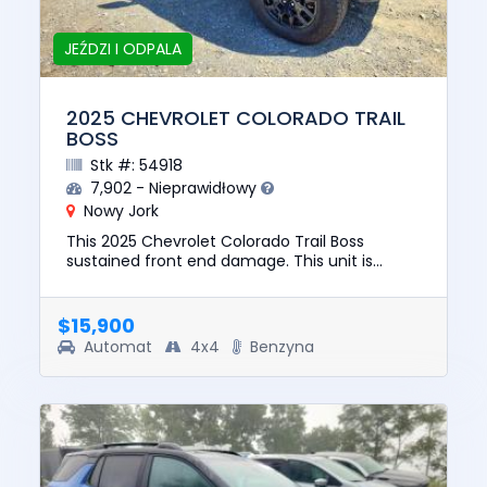
JEŹDZI I ODPALA
2025 CHEVROLET COLORADO TRAIL
BOSS
Stk #: 54918
7,902 - Nieprawidłowy
Nowy Jork
This 2025 Chevrolet Colorado Trail Boss
sustained front end damage. This unit is
confirmed to run and drive. The pre-total loss
value of this vehicle was $...
$15,900
Automat
4x4
Benzyna