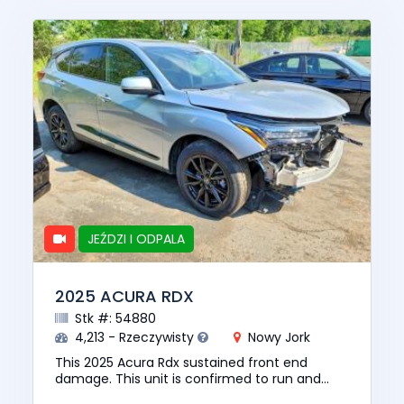
JEŹDZI I ODPALA
2025 ACURA RDX
Stk #: 54880
4,213 - Rzeczywisty
Nowy Jork
This 2025 Acura Rdx sustained front end
damage. This unit is confirmed to run and
drive. The pre-total loss value of this vehicle