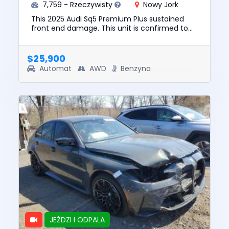
7,759 - Rzeczywisty
Nowy Jork
This 2025 Audi Sq5 Premium Plus sustained
front end damage. This unit is confirmed to
run and drive. The pre-total loss value of this
vehicle was $64447. T...
$25,900
Automat
AWD
Benzyna
JEŹDZI I ODPALA