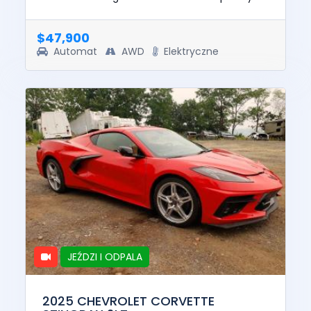
repaired. This unit is confirmed to run and
drive. The pre-total loss...
$47,900
Automat
AWD
Elektryczne
JEŹDZI I ODPALA
2025 CHEVROLET CORVETTE