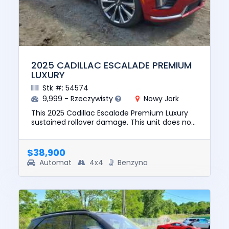
2025 CADILLAC ESCALADE PREMIUM
LUXURY
Stk #: 54574
9,999 - Rzeczywisty
Nowy Jork
This 2025 Cadillac Escalade Premium Luxury
sustained rollover damage. This unit does not
start, run, or drive. The pre-total loss value of
this vehicle was...
$38,900
Automat
4x4
Benzyna