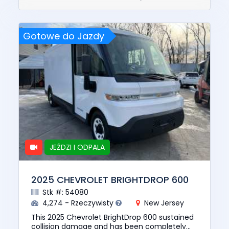
Gotowe do Jazdy
JEŹDZI I ODPALA
2025 CHEVROLET BRIGHTDROP 600
Stk #: 54080
4,274 - Rzeczywisty
New Jersey
This 2025 Chevrolet BrightDrop 600 sustained
collision damage and has been completely