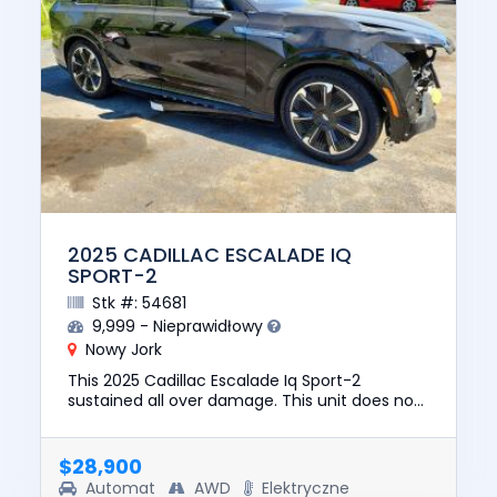
2025 CADILLAC ESCALADE IQ
SPORT-2
Stk #: 54681
9,999 - Nieprawidłowy
Nowy Jork
This 2025 Cadillac Escalade Iq Sport-2
sustained all over damage. This unit does not
start, run, or drive. The pre-total loss value of
this vehicle was $13...
$28,900
Automat
AWD
Elektryczne