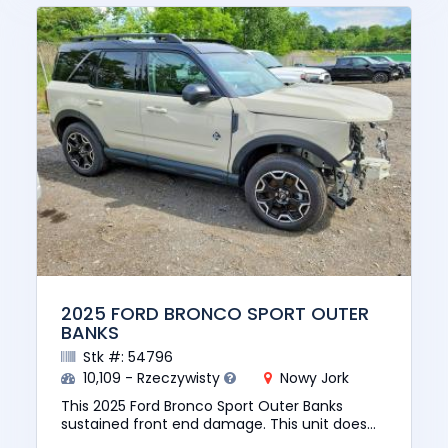
2025 FORD BRONCO SPORT OUTER
BANKS
Stk #: 54796
10,109 - Rzeczywisty
Nowy Jork
This 2025 Ford Bronco Sport Outer Banks
sustained front end damage. This unit does
not start, run, or drive. This vehicle is being