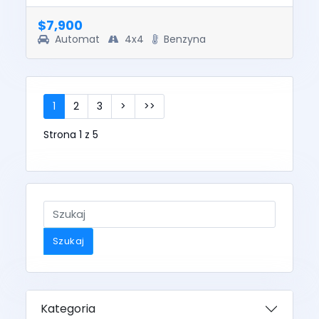
sold with a salvage titl...
$7,900
Automat
4x4
Benzyna
1
2
3
>
>>
Strona 1 z 5
Szukaj
Kategoria