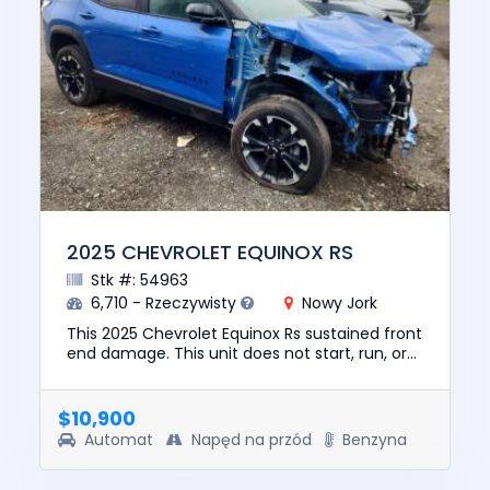
2025 CHEVROLET EQUINOX RS
Stk #: 54963
6,710 - Rzeczywisty
Nowy Jork
This 2025 Chevrolet Equinox Rs sustained front
end damage. This unit does not start, run, or
drive. The pre-total loss value of this vehicle
was $33885. Th...
$10,900
Automat
Napęd na przód
Benzyna