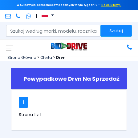
🚗 63 nowych samochodów dodanych w tym tygodniu —
Nowe Oferty ›
|
Szukaj
Strona Główna
>
Oferta
>
Drvn
Powypadkowe Drvn Na Sprzedaż
1
Strona 1 z 1