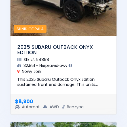
SILNIK ODPALA
2025 SUBARU OUTBACK ONYX
EDITION
Stk #: 54898
32,851 - Nieprawidłowy
Nowy Jork
This 2025 Subaru Outback Onyx Edition
sustained front end damage. This units
engine starts. The pre-total loss value of this
vehicle was $29587. This vehic...
$8,900
Automat
AWD
Benzyna