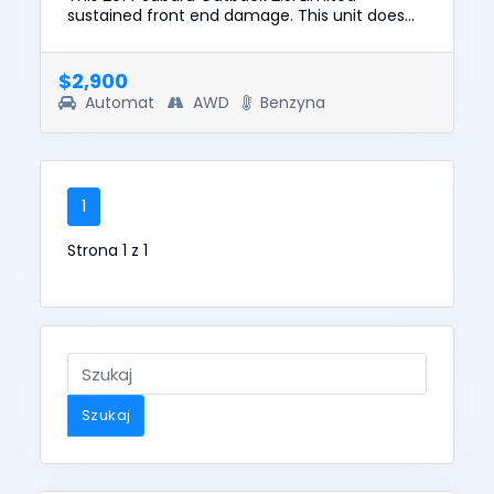
sustained front end damage. This unit does
not start, run, or drive. The pre-total loss value
of this vehicle was $10...
$2,900
Automat
AWD
Benzyna
1
Strona 1 z 1
Szukaj