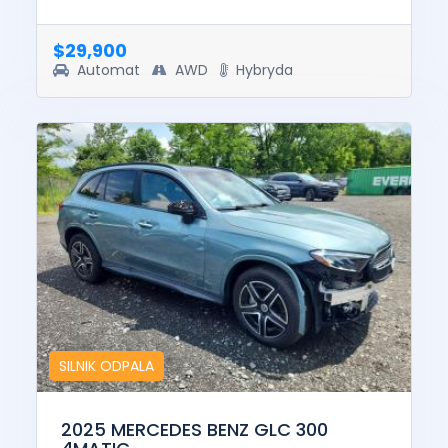
to run and drive. The pre-total loss value of
this vehicle was $54599....
$29,900
Automat
AWD
Hybryda
SILNIK ODPALA
2025 MERCEDES BENZ GLC 300