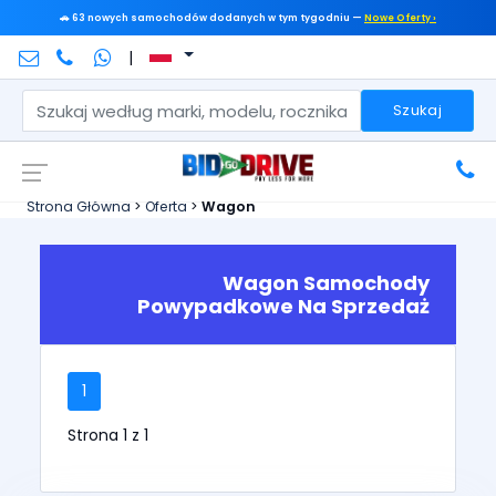
🚗 63 nowych samochodów dodanych w tym tygodniu —
Nowe Oferty ›
|
Szukaj
Strona Główna
>
Oferta
>
Wagon
Wagon Samochody
Powypadkowe Na Sprzedaż
1
Strona 1 z 1