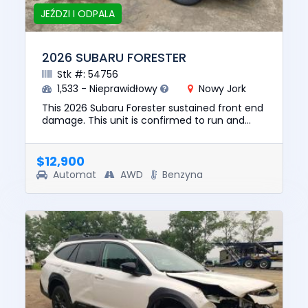
JEŹDZI I ODPALA
2026 SUBARU FORESTER
Stk #: 54756
1,533 - Nieprawidłowy
Nowy Jork
This 2026 Subaru Forester sustained front end
damage. This unit is confirmed to run and
drive. The pre-total loss value of this vehicle
was $28501. This ve...
$12,900
Automat
AWD
Benzyna