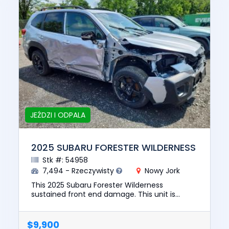
JEŹDZI I ODPALA
2025 SUBARU FORESTER WILDERNESS
Stk #: 54958
7,494 - Rzeczywisty
Nowy Jork
This 2025 Subaru Forester Wilderness
sustained front end damage. This unit is
confirmed to run and drive. The pre-total loss
value of this vehicle was $331...
$9,900