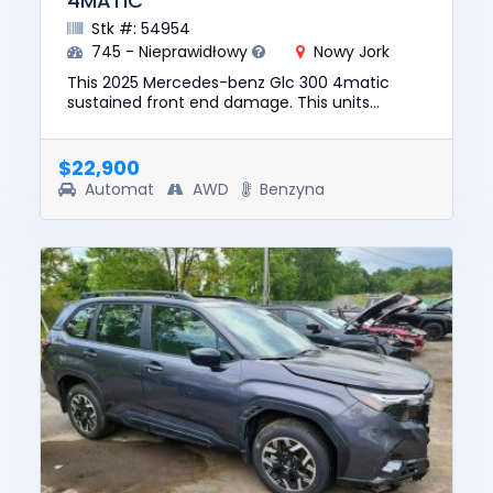
4MATIC
Stk #: 54954
745 - Nieprawidłowy
Nowy Jork
This 2025 Mercedes-benz Glc 300 4matic
sustained front end damage. This units
engine starts. The pre-total loss value of this
vehicle was $51560. This vehi...
$22,900
Automat
AWD
Benzyna