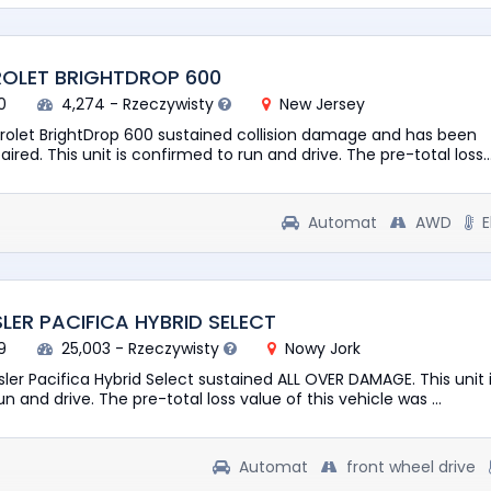
ROLET BRIGHTDROP 600
0
4,274 - Rzeczywisty
New Jersey
rolet BrightDrop 600 sustained collision damage and has been
ired. This unit is confirmed to run and drive. The pre-total loss..
Automat
AWD
E
LER PACIFICA HYBRID SELECT
9
25,003 - Rzeczywisty
Nowy Jork
ler Pacifica Hybrid Select sustained ALL OVER DAMAGE. This unit 
n and drive. The pre-total loss value of this vehicle was ...
Automat
front wheel drive