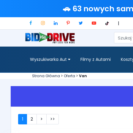
🚗 63 nowych sa
|
Wyszukiwarka Aut
Filmy z Autami
Koszt
Strona Główna
>
Oferta
>
Van
1
2
>
>>