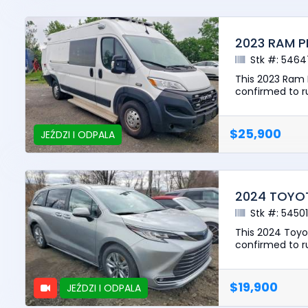
2023 RAM 
Stk #: 5464
This 2023 Ram 
confirmed to ru
$25,900
JEŹDZI I ODPALA
2024 TOYOT
Stk #: 5450
This 2024 Toyo
confirmed to ru
$19,900
JEŹDZI I ODPALA