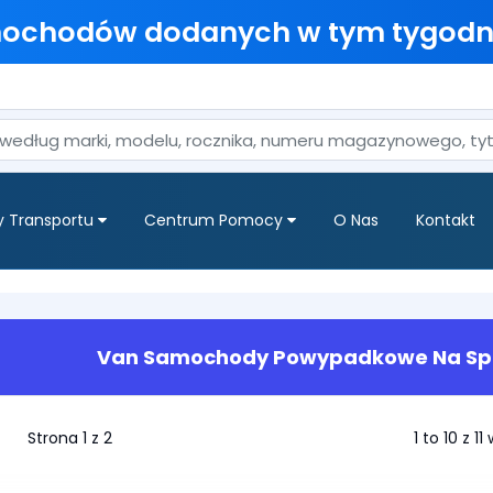
mochodów dodanych w tym tygodn
y Transportu
Centrum Pomocy
O Nas
Kontakt
Van Samochody Powypadkowe Na Sp
Strona 1 z 2
1 to 10 z 1