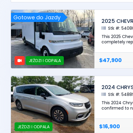
Gotowe do Jazdy
2025 CHEV
Stk #: 5408
This 2025 Chev
completely repa
$47,900
JEŹDZI I ODPALA
2024 CHRYS
Stk #: 5488
This 2024 Chrys
confirmed to ru
$16,900
JEŹDZI I ODPALA