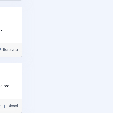
ly
Benzyna
he pre-
ł
Diesel