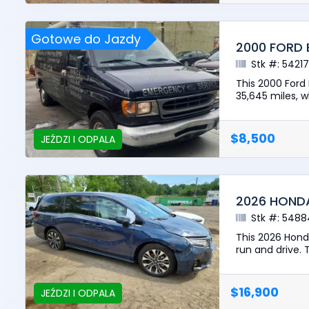
Gotowe do Jazdy
2000 FORD 
Stk #: 5421
This 2000 Ford
35,645 miles, wh
$8,500
JEŹDZI I ODPALA
2026 HONDA
Stk #: 5488
This 2026 Hond
run and drive. 
$16,900
JEŹDZI I ODPALA