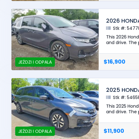
2026 HOND
Stk #: 5477
This 2026 Hond
and drive. The p
$16,900
JEŹDZI I ODPALA
2025 HOND
Stk #: 5465
This 2025 Hond
and drive. The 
$11,900
JEŹDZI I ODPALA