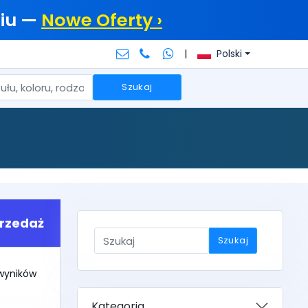
iu —
Nowe Oferty ›
|
Polski
Szukaj
rzedaż
Szukaj
1 wyników
Kategoria