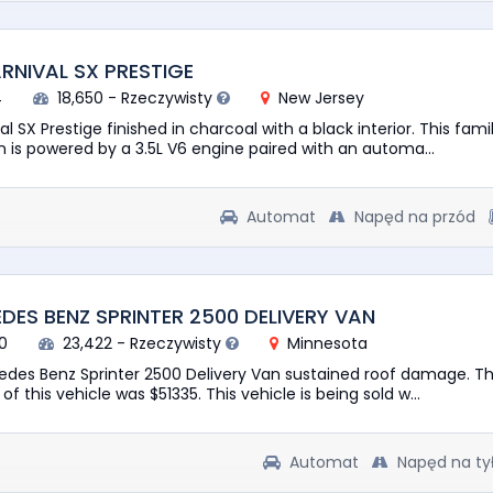
ARNIVAL SX PRESTIGE
4
18,650 - Rzeczywisty
New Jersey
al SX Prestige finished in charcoal with a black interior. This fami
n is powered by a 3.5L V6 engine paired with an automa...
Automat
Napęd na przód
DES BENZ SPRINTER 2500 DELIVERY VAN
0
23,422 - Rzeczywisty
Minnesota
edes Benz Sprinter 2500 Delivery Van sustained roof damage. T
 of this vehicle was $51335. This vehicle is being sold w...
Automat
Napęd na ty