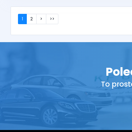
1
2
>
>>
Pole
To prost