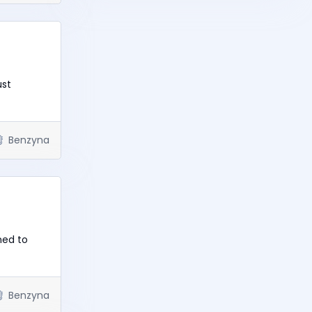
ust
Benzyna
med to
Benzyna