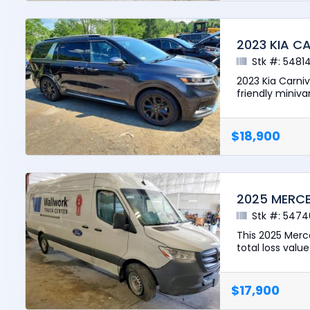
2023 KIA C
Stk #: 5481
2023 Kia Carniv
friendly miniva
$18,900
2025 MERCE
Stk #: 5474
This 2025 Merc
total loss value
$17,900