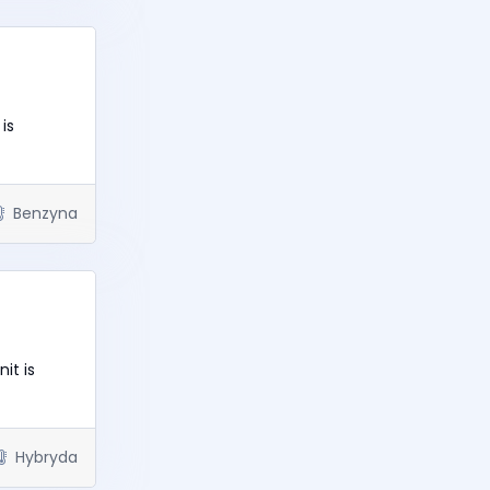
is
Benzyna
it is
Hybryda