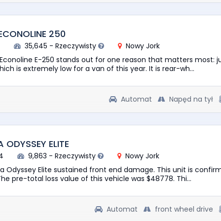
ECONOLINE 250
7
35,645 - Rzeczywisty
Nowy Jork
 Econoline E-250 stands out for one reason that matters most: j
ich is extremely low for a van of this year. It is rear-wh...
Automat
Napęd na tył
 ODYSSEY ELITE
4
9,863 - Rzeczywisty
Nowy Jork
a Odyssey Elite sustained front end damage. This unit is confir
The pre-total loss value of this vehicle was $48778. Thi...
Automat
front wheel drive