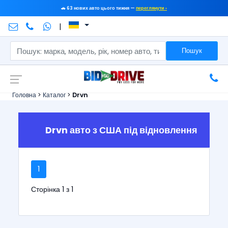
🚗 63 нових авто цього тижня —
переглянути ›
|
Пошук
Головна
>
Каталог
>
Drvn
Drvn авто з США під відновлення
1
Сторінка 1 з 1