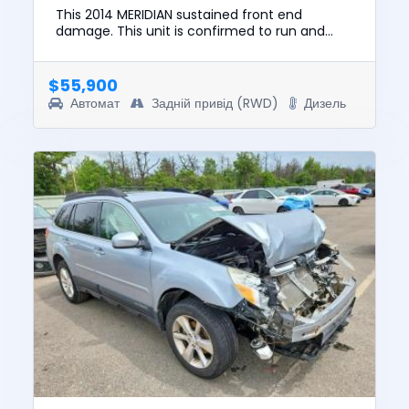
This 2014 MERIDIAN sustained front end
damage. This unit is confirmed to run and
drive. The pre-total loss value of this vehicle
was $135,858. This vehicle...
$55,900
Автомат
Задній привід (RWD)
Дизель