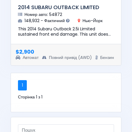
2014 SUBARU OUTBACK LIMITED
Номер авто: 54872
148,932 - Фактичний
Нью-Йорк
This 2014 Subaru Outback 2.5i Limited
sustained front end damage. This unit does
not start, run, or drive. The pre-total loss value
of this vehicle was $10...
$2,900
Автомат
Повний привід (AWD)
Бензин
1
Сторінка 1 з 1