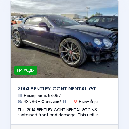
НА ХОДУ
2014 BENTLEY CONTINENTAL GT
Номер авто: 54067
33,286 - Фактичний
Нью-Йорк
This 2014 BENTLEY CONTINENTAL GTC V8
sustained front end damage. This unit is
confirmed to run and drive. The pre-total loss
value of this vehicle was $73,...