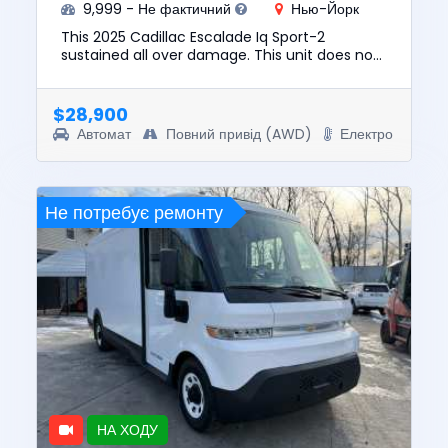
9,999 - Не фактичний
Нью-Йорк
This 2025 Cadillac Escalade Iq Sport-2
sustained all over damage. This unit does not
start, run, or drive. The pre-total loss value of
this vehicle was $13...
$28,900
Автомат
Повний привід (AWD)
Електро
Не потребує ремонту
НА ХОДУ