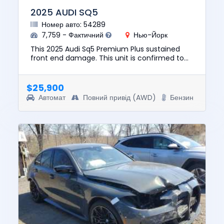
2025 AUDI SQ5
Номер авто: 54289
7,759 - Фактичний
Нью-Йорк
This 2025 Audi Sq5 Premium Plus sustained
front end damage. This unit is confirmed to
run and drive. The pre-total loss value of this
vehicle was $64447. T...
$25,900
Автомат
Повний привід (AWD)
Бензин