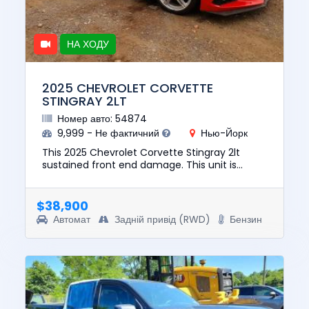
НА ХОДУ
2025 CHEVROLET CORVETTE
STINGRAY 2LT
Номер авто: 54874
9,999 - Не фактичний
Нью-Йорк
This 2025 Chevrolet Corvette Stingray 2lt
sustained front end damage. This unit is
confirmed to run and drive. The pre-total loss
value of this vehicle was...
$38,900
Автомат
Задній привід (RWD)
Бензин