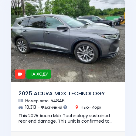
НА ХОДУ
2025 ACURA MDX TECHNOLOGY
Номер авто: 54846
10,313 - Фактичний
Нью-Йорк
This 2025 Acura Mdx Technology sustained
rear end damage. This unit is confirmed to
run and drive. The pre-total loss value of this
vehicle was $50817. Thi...