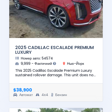
2025 CADILLAC ESCALADE PREMIUM
LUXURY
Номер авто: 54574
9,999 - Фактичний
Нью-Йорк
This 2025 Cadillac Escalade Premium Luxury
sustained rollover damage. This unit does not
start, run, or drive. The pre-total loss value of
this vehicle was...
$38,900
Автомат
4x4
Бензин