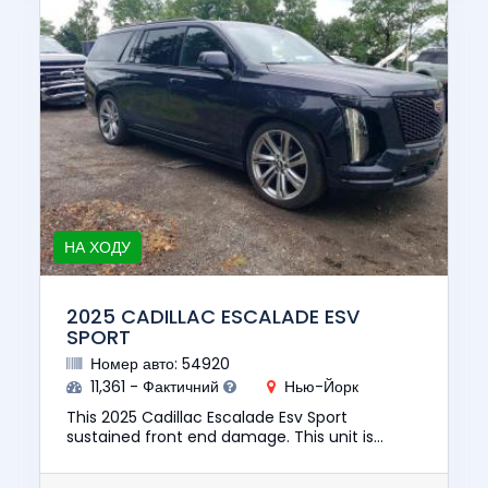
НА ХОДУ
2025 CADILLAC ESCALADE ESV
SPORT
Номер авто: 54920
11,361 - Фактичний
Нью-Йорк
This 2025 Cadillac Escalade Esv Sport
sustained front end damage. This unit is
confirmed to run and drive. The pre-total loss
value of this vehicle was $11...