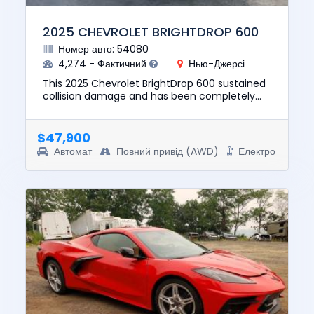
2025 CHEVROLET BRIGHTDROP 600
Номер авто: 54080
4,274 - Фактичний
Нью-Джерсі
This 2025 Chevrolet BrightDrop 600 sustained
collision damage and has been completely
repaired. This unit is confirmed to run and
drive. The pre-total loss...
$47,900
Автомат
Повний привід (AWD)
Електро