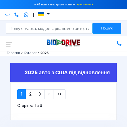
🚗 63 нових авто цього тижня —
переглянути ›
|
Пошук
Головна
>
Каталог
>
2025
2025 авто з США під відновлення
1
2
3
>
>>
Сторінка 1 з 6