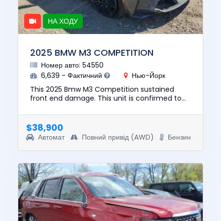
НА ХОДУ
2025 BMW M3 COMPETITION
Номер авто: 54550
6,639 - Фактичний
Нью-Йорк
This 2025 Bmw M3 Competition sustained
front end damage. This unit is confirmed to
run and drive. The pre-total loss value of this
vehicle was $92829. This...
$38,900
Автомат
Повний привід (AWD)
Бензин