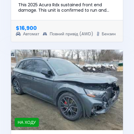
This 2025 Acura Rdx sustained front end
damage. This unit is confirmed to run and
drive. The pre-total loss value of this vehicle
was $37450. This vehicle ...
$16,900
Автомат
Повний привід (AWD)
Бензин
НА ХОДУ