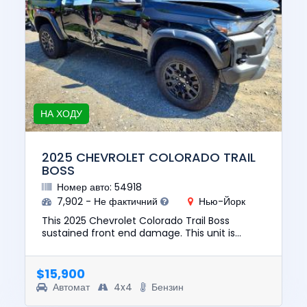
НА ХОДУ
2025 CHEVROLET COLORADO TRAIL
BOSS
Номер авто: 54918
7,902 - Не фактичний
Нью-Йорк
This 2025 Chevrolet Colorado Trail Boss
sustained front end damage. This unit is
confirmed to run and drive. The pre-total loss
value of this vehicle was $...
$15,900
Автомат
4x4
Бензин