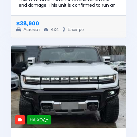
end damage. This unit is confirmed to run and
drive. The pre-total loss value of this vehicle
was $97559. This vehi...
$38,900
Автомат
4x4
Електро
НА ХОДУ