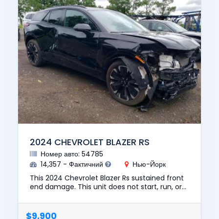
2024 CHEVROLET BLAZER RS
Номер авто: 54785
14,357 - Фактичний
Нью-Йорк
This 2024 Chevrolet Blazer Rs sustained front
end damage. This unit does not start, run, or
drive. The pre-total loss value of this vehicle
was $39326. Thi...
$9,900