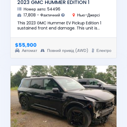
2023 GMC HUMMER EDITION 1
Номер авто: 54496
17,808 - Фактичний
Нью-Джерсі
This 2023 GMC Hummer EV Pickup Edition 1
sustained front end damage. This unit is
confirmed to run and drive. The pre-total loss
value of this vehicle was ...
$55,900
Автомат
Повний привід (AWD)
Електро