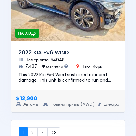
НА ХОДУ
2022 KIA EV6 WIND
Номер авто: 54948
7,437 - Фактичний
Нью-Йорк
This 2022 Kia Ev6 Wind sustained rear end
damage. This unit is confirmed to run and
drive. The pre-total loss value of this vehicle
was $26150. This vehicl...
$12,900
Автомат
Повний привід (AWD)
Електро
1
2
>
>>