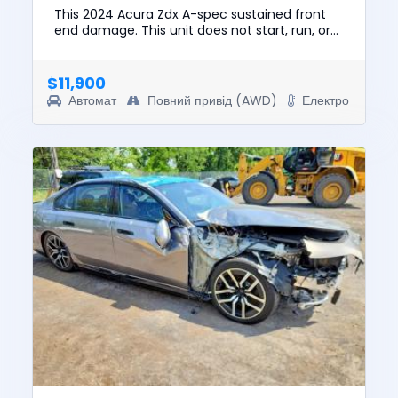
This 2024 Acura Zdx A-spec sustained front
end damage. This unit does not start, run, or
drive. The pre-total loss value of this vehicle
was $32862. This v...
$11,900
Автомат
Повний привід (AWD)
Електро