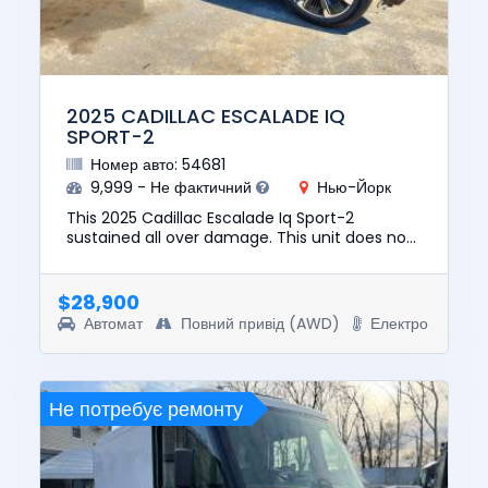
2025 CADILLAC ESCALADE IQ
SPORT-2
Номер авто: 54681
9,999 - Не фактичний
Нью-Йорк
This 2025 Cadillac Escalade Iq Sport-2
sustained all over damage. This unit does not
start, run, or drive. The pre-total loss value of
this vehicle was $13...
$28,900
Автомат
Повний привід (AWD)
Електро
Не потребує ремонту