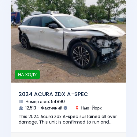
НА ХОДУ
2024 ACURA ZDX A-SPEC
Номер авто: 54890
12,513 - Фактичний
Нью-Йорк
This 2024 Acura Zdx A-spec sustained all over
damage. This unit is confirmed to run and
drive. The pre-total loss value of this vehicle
was $43006. This ve...