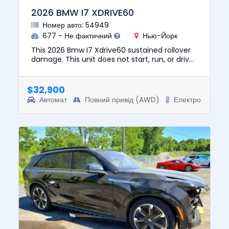
2026 BMW I7 XDRIVE60
Номер авто: 54949
677 - Не фактичний
Нью-Йорк
This 2026 Bmw I7 Xdrive60 sustained rollover
damage. This unit does not start, run, or drive.
The pre-total loss value of this vehicle was
$129835. This ve...
$32,900
Автомат
Повний привід (AWD)
Електро