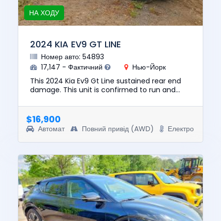
НА ХОДУ
2024 KIA EV9 GT LINE
Номер авто: 54893
17,147 - Фактичний
Нью-Йорк
This 2024 Kia Ev9 Gt Line sustained rear end
damage. This unit is confirmed to run and
drive. The pre-total loss value of this vehicle
was $61756. This veh...
$16,900
Автомат
Повний привід (AWD)
Електро