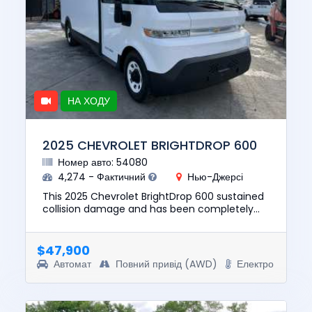
НА ХОДУ
2025 CHEVROLET BRIGHTDROP 600
Номер авто: 54080
4,274 - Фактичний
Нью-Джерсі
This 2025 Chevrolet BrightDrop 600 sustained
collision damage and has been completely
repaired. This unit is confirmed to run and
drive. The pre-total loss...
$47,900
Автомат
Повний привід (AWD)
Електро