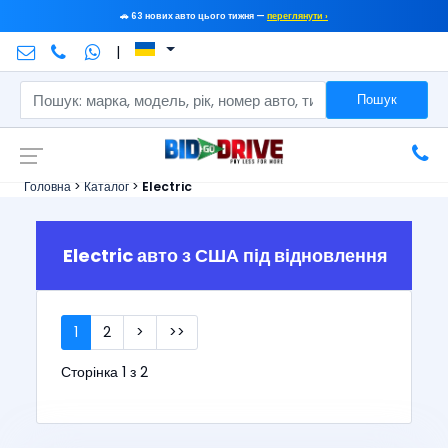
🚗 63 нових авто цього тижня —
переглянути ›
|
Пошук
Головна
>
Каталог
>
Electric
Electric авто з США під відновлення
1
2
>
>>
Сторінка 1 з 2