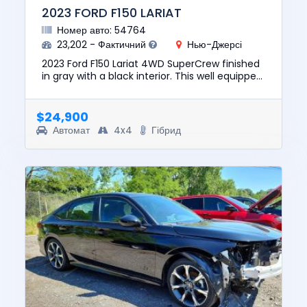
2023 FORD F150 LARIAT
Номер авто: 54764
23,202 - Фактичний
Нью-Джерсі
2023 Ford F150 Lariat 4WD SuperCrew finished
in gray with a black interior. This well equipped
pickup is powered by a 3.5L PowerBoost Hybrid
V6 engine pair...
$24,900
Автомат
4x4
Гібрид