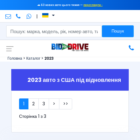
🚗 63 нових авто цього тижня —
переглянути ›
|
Пошук
Головна
>
Каталог
>
2023
2023 авто з США під відновлення
1
2
3
>
>>
Сторінка 1 з 3