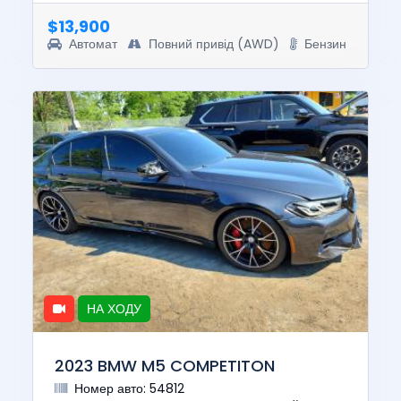
value of this vehicle was $40851...
$13,900
Автомат
Повний привід (AWD)
Бензин
НА ХОДУ
2023 BMW M5 COMPETITON
Номер авто: 54812