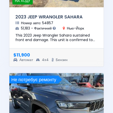
НА ХОДУ
2023 JEEP WRANGLER SAHARA
Номер авто: 54857
51,183 - Фактичний
Нью-Йорк
This 2023 Jeep Wrangler Sahara sustained
front end damage. This unit is confirmed to
run and drive. The pre-total loss value of this
vehicle was $28538. Th...
$11,900
Автомат
4x4
Бензин
Не потребує ремонту