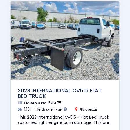
2023 INTERNATIONAL CV515 FLAT
BED TRUCK
Номер авто: 54475
1,131 - Не фактичний
Флорида
This 2023 International Cv515 - Flat Bed Truck
sustained light engine burn damage. This unit
does not start, run, or drive. The pre-total loss