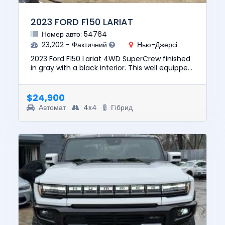
2023 FORD F150 LARIAT
Номер авто: 54764
23,202 - Фактичний
Нью-Джерсі
2023 Ford F150 Lariat 4WD SuperCrew finished
in gray with a black interior. This well equipped
pickup is powered by a 3.5L PowerBoost Hybrid
V6 engine pair...
$24,900
Автомат
4x4
Гібрид