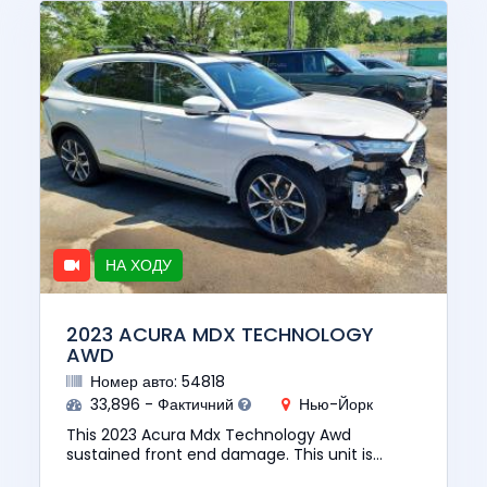
НА ХОДУ
2023 ACURA MDX TECHNOLOGY
AWD
Номер авто: 54818
33,896 - Фактичний
Нью-Йорк
This 2023 Acura Mdx Technology Awd
sustained front end damage. This unit is
confirmed to run and drive. The pre-total loss