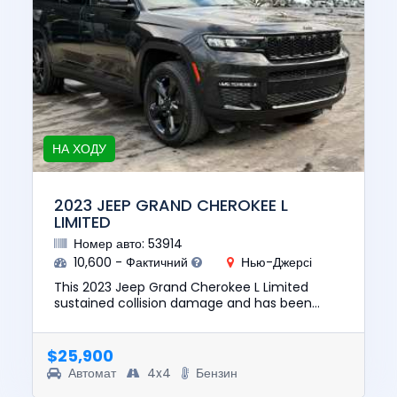
НА ХОДУ
2023 JEEP GRAND CHEROKEE L
LIMITED
Номер авто: 53914
10,600 - Фактичний
Нью-Джерсі
This 2023 Jeep Grand Cherokee L Limited
sustained collision damage and has been
repaired. This unit is confirmed to run and
drive. The pre-total loss val...
$25,900
Автомат
4x4
Бензин