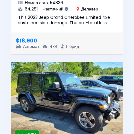
Номер авто: 54836
64,281 - Фактичний
Делавер
This 2023 Jeep Grand Cherokee Limited 4xe
sustained side damage. The pre-total loss
value of this vehicle was $36433. This vehicle
is being sold with a CLE...
$18,900
Автомат
4x4
Гібрид