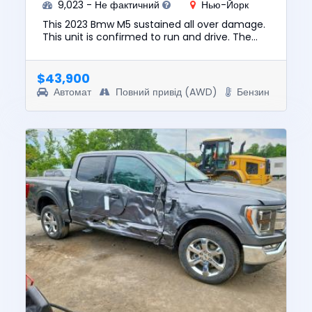
9,023 - Не фактичний
Нью-Йорк
This 2023 Bmw M5 sustained all over damage.
This unit is confirmed to run and drive. The
pre-total loss value of this vehicle was
$104773. This vehicle is ...
$43,900
Автомат
Повний привід (AWD)
Бензин