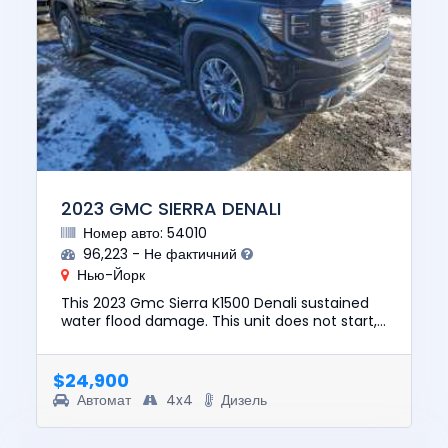
2023 GMC SIERRA DENALI
Номер авто: 54010
96,223 - Не фактичний
Нью-Йорк
This 2023 Gmc Sierra K1500 Denali sustained
water flood damage. This unit does not start,
run, or drive. The pre-total loss value of this
vehicle was $4878...
$24,900
Автомат
4x4
Дизель