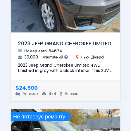
2023 JEEP GRAND CHEROKEE LIMITED
Номер авто: 54674
30,000 - Фактичний
Нью-Джерсі
2023 Jeep Grand Cherokee Limited 4WD
finished in gray with a black interior. This SUV is
powered by the reliable 3.6L V6 engine and
has approximately 291...
$24,900
Автомат
4x4
Бензин
Не потребує ремонту