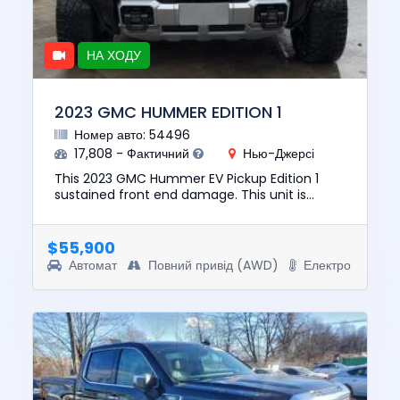
НА ХОДУ
2023 GMC HUMMER EDITION 1
Номер авто: 54496
17,808 - Фактичний
Нью-Джерсі
This 2023 GMC Hummer EV Pickup Edition 1
sustained front end damage. This unit is
confirmed to run and drive. The pre-total loss
value of this vehicle was ...
$55,900
Автомат
Повний привід (AWD)
Електро