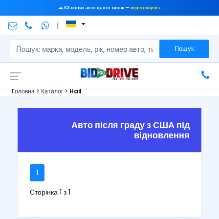
🚗 63 нових авто цього тижня —
переглянути ›
|
Пошук
Головна
>
Каталог
>
Hail
Авто після граду з США під
відновлення
1
Сторінка 1 з 1