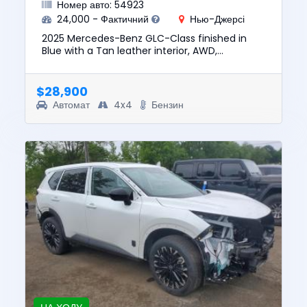
Номер авто: 54923
24,000 - Фактичний
Нью-Джерсі
2025 Mercedes-Benz GLC-Class finished in
Blue with a Tan leather interior, AWD,
automatic transmission, and a turbocharged
2.0L 4 cylinder engine. Well equ...
$28,900
Автомат
4x4
Бензин