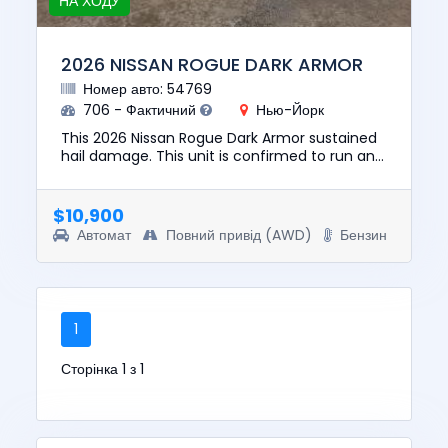
НА ХОДУ
2026 NISSAN ROGUE DARK ARMOR
Номер авто: 54769
706 - Фактичний
Нью-Йорк
This 2026 Nissan Rogue Dark Armor sustained
hail damage. This unit is confirmed to run and
drive. The pre-total loss value of this vehicle
was $27100. This...
$10,900
Автомат
Повний привід (AWD)
Бензин
1
Сторінка 1 з 1