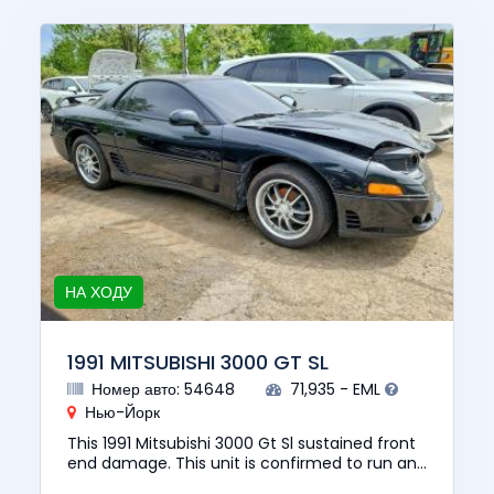
НА ХОДУ
1991 MITSUBISHI 3000 GT SL
Номер авто: 54648
71,935 - EML
Нью-Йорк
This 1991 Mitsubishi 3000 Gt Sl sustained front
end damage. This unit is confirmed to run and
drive. The pre-total loss value of this vehicle