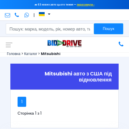
🚗 63 нових авто цього тижня —
переглянути ›
|
Пошук
Головна
>
Каталог
>
Mitsubishi
Mitsubishi авто з США під
відновлення
1
Сторінка 1 з 1