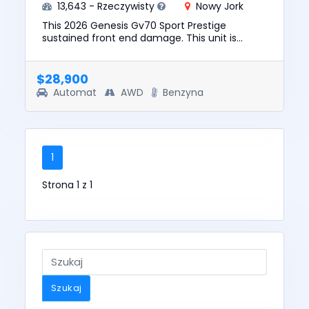
13,643 - Rzeczywisty
Nowy Jork
This 2026 Genesis Gv70 Sport Prestige
sustained front end damage. This unit is
confirmed to run and drive. The pre-total loss
value of this vehicle was $61...
$28,900
Automat
AWD
Benzyna
1
Strona 1 z 1
Szukaj