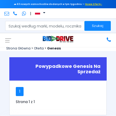
🚗 63 nowych samochodów dodanych w tym tygodniu —
Nowe Oferty ›
|
Szukaj
Strona Główna
>
Oferta
>
Genesis
Powypadkowe Genesis Na
Sprzedaż
1
Strona 1 z 1