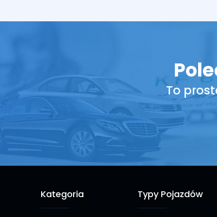
Pole
To prost
Kategoria
Typy Pojazdów