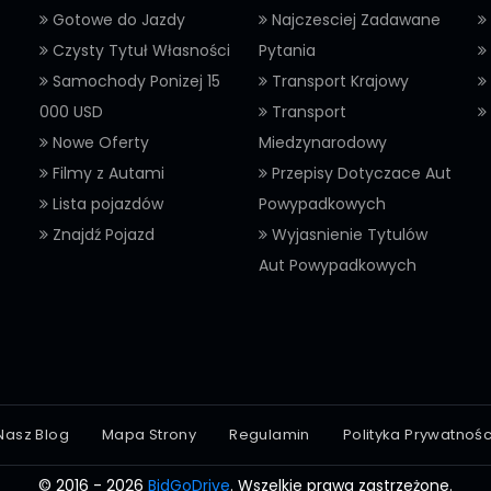
Gotowe do Jazdy
Najczesciej Zadawane
Czysty Tytuł Własności
Pytania
Samochody Ponizej 15
Transport Krajowy
000 USD
Transport
Nowe Oferty
Miedzynarodowy
Filmy z Autami
Przepisy Dotyczace Aut
Lista pojazdów
Powypadkowych
Znajdź Pojazd
Wyjasnienie Tytulów
Aut Powypadkowych
Nasz Blog
Mapa Strony
Regulamin
Polityka Prywatnośc
© 2016 - 2026
BidGoDrive
. Wszelkie prawa zastrzeżone.