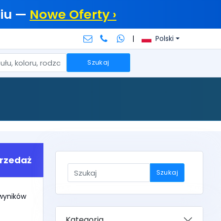
iu —
Nowe Oferty ›
|
Polski
Szukaj
rzedaż
Szukaj
 wyników
Kategoria