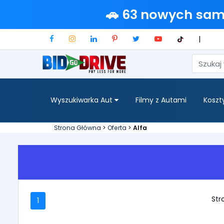
🚗 63 nowych sa
|
Wyszukiwarka Aut
Filmy z Autami
Koszt
Strona Główna
>
Oferta
>
Alfa
Stro
1