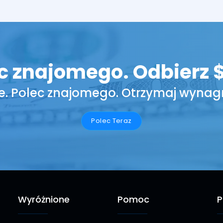
c znajomego. Odbierz 
e. Polec znajomego. Otrzymaj wynag
Polec Teraz
Wyróżnione
Pomoc
P