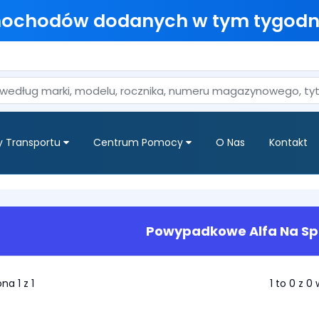
mochodów dodanych w tym tygodn
y Transportu
Centrum Pomocy
O Nas
Kontakt
Powypadkowe Alfa Na Sp
na 1 z 1
1 to 0 z 0